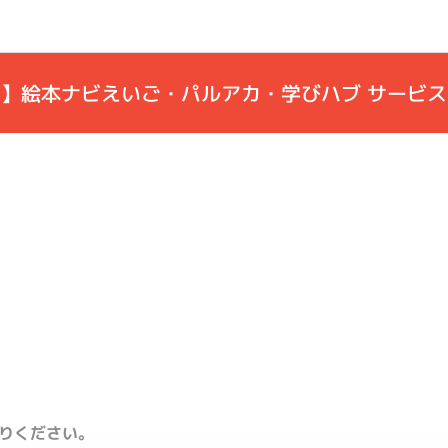
せ】
絵本ナビえいご・パルアカ・学びハブ サービ
送りください。